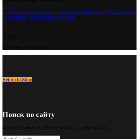
Стрижка шпица
Груминг мальтипу
грумерская рядом со мной
грумерский салон
Цены зоосалон
© 2025
Все права защищены
Return to Shop
Поиск по сайту
Мы постараемся найти именно то, что Вы искали