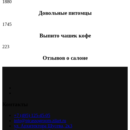
1880
Довольные питомцы
1745
Выпито чашек кофе
223
Отзывов о салоне
Контакты
+7 (495) 125-45-05
info@picassogroom-zilart.ru
ул. Архитектора Щусева, 2к3