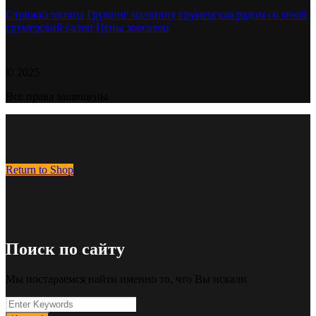
Стрижка шпица
Груминг мальтипу
грумерская рядом со мной
грумерский салон
Цены зоосалон
© 2025
Все права защищены
Return to Shop
Поиск по сайту
Мы постараемся найти именно то, что Вы искали